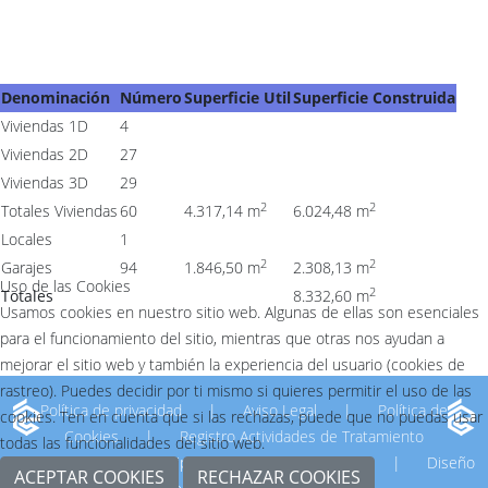
Denominación
Número
Superficie Util
Superficie Construida
Viviendas 1D
4
Viviendas 2D
27
Viviendas 3D
29
2
2
Totales Viviendas
60
4.317,14 m
6.024,48 m
Locales
1
2
2
Garajes
94
1.846,50 m
2.308,13 m
Uso de las Cookies
2
Totales
8.332,60
m
Usamos cookies en nuestro sitio web. Algunas de ellas son esenciales
para el funcionamiento del sitio, mientras que otras nos ayudan a
mejorar el sitio web y también la experiencia del usuario (cookies de
rastreo). Puedes decidir por ti mismo si quieres permitir el uso de las
Política de privacidad
|
Aviso Legal
|
Política de
cookies. Ten en cuenta que si las rechazas, puede que no puedas usar
Cookies
|
Registro Actividades de Tratamiento
todas las funcionalidades del sitio web.
© 2026 Empresa Municipal de la Vivienda de Ceuta.
|
Diseño
ACEPTAR COOKIES
RECHAZAR COOKIES