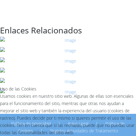
Enlaces Relacionados
Uso de las Cookies
Usamos cookies en nuestro sitio web. Algunas de ellas son esenciales
para el funcionamiento del sitio, mientras que otras nos ayudan a
mejorar el sitio web y también la experiencia del usuario (cookies de
rastreo). Puedes decidir por ti mismo si quieres permitir el uso de las
Política de privacidad
|
Aviso Legal
|
Política de
cookies. Ten en cuenta que si las rechazas, puede que no puedas usar
Cookies
|
Registro Actividades de Tratamiento
todas las funcionalidades del sitio web.