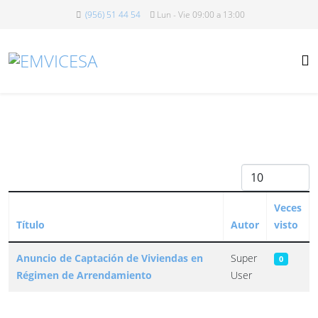
(956) 51 44 54
Lun - Vie 09:00 a 13:00
Cantidad
Veces
Título
Autor
visto
Artículos
Anuncio de Captación de Viviendas en
Super
0
Régimen de Arrendamiento
User