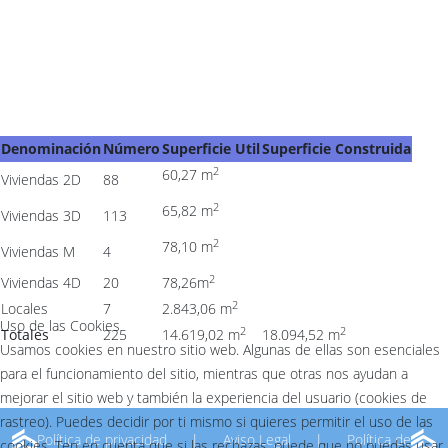
Denominación
Número
Superficie Util
Superficie Construida
2
60,27 m
Viviendas 2D
88
2
65,82 m
Viviendas 3D
113
2
78,10 m
Viviendas M
4
2
Viviendas 4D
20
78,26m
2
Locales
7
2.843,06 m
Uso de las Cookies
2
2
Totales
225
14.619,02 m
18.094,52
m
Usamos cookies en nuestro sitio web. Algunas de ellas son esenciales
para el funcionamiento del sitio, mientras que otras nos ayudan a
mejorar el sitio web y también la experiencia del usuario (cookies de
rastreo). Puedes decidir por ti mismo si quieres permitir el uso de las
Política de privacidad
|
Aviso Legal
|
Política de
cookies. Ten en cuenta que si las rechazas, puede que no puedas usar