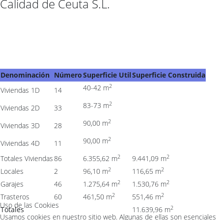
Calidad de Ceuta S.L.
Denominación
Número
Superficie Util
Superficie Construida
2
40-42 m
Viviendas 1D
14
2
83-73 m
Viviendas 2D
33
2
90,00 m
Viviendas 3D
28
2
90,00 m
Viviendas 4D
11
2
2
Totales Viviendas
86
6.355,62 m
9.441,09 m
2
2
Locales
2
96,10 m
116,65 m
2
2
Garajes
46
1.275,64 m
1.530,76 m
2
2
Trasteros
60
461,50 m
551,46 m
Uso de las Cookies
2
Totales
11.639,96
m
Usamos cookies en nuestro sitio web. Algunas de ellas son esenciales