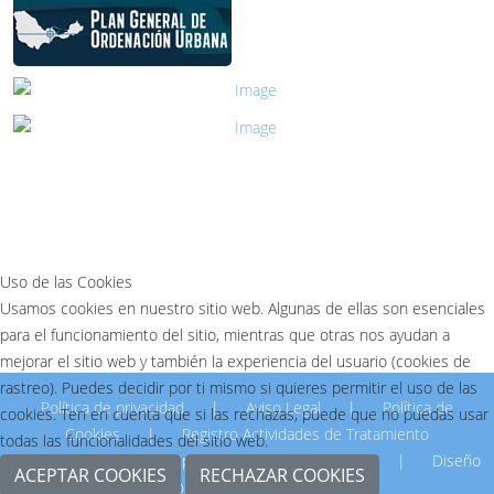
Uso de las Cookies
Usamos cookies en nuestro sitio web. Algunas de ellas son esenciales
para el funcionamiento del sitio, mientras que otras nos ayudan a
mejorar el sitio web y también la experiencia del usuario (cookies de
rastreo). Puedes decidir por ti mismo si quieres permitir el uso de las
Política de privacidad
|
Aviso Legal
|
Política de
cookies. Ten en cuenta que si las rechazas, puede que no puedas usar
Cookies
|
Registro Actividades de Tratamiento
todas las funcionalidades del sitio web.
© 2026 Empresa Municipal de la Vivienda de Ceuta.
|
Diseño
ACEPTAR COOKIES
RECHAZAR COOKIES
Dpto.Informática EMVICESA.