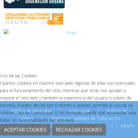
Uso de las Cookies
Usamos cookies en nuestro sitio web. Algunas de ellas son esenciales
para el funcionamiento del sitio, mientras que otras nos ayudan a
mejorar el sitio web y también la experiencia del usuario (cookies de
rastreo). Puedes decidir por ti mismo si quieres permitir el uso de las
Política de privacidad
|
Aviso Legal
|
Política de
cookies. Ten en cuenta que si las rechazas, puede que no puedas usar
Cookies
|
Registro Actividades de Tratamiento
todas las funcionalidades del sitio web.
© 2026 Empresa Municipal de la Vivienda de Ceuta.
|
Diseño
ACEPTAR COOKIES
RECHAZAR COOKIES
Dpto.Informática EMVICESA.