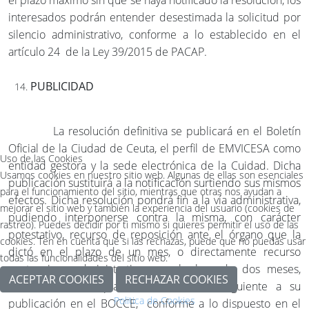
el plazo máximo sin que se haya notificado la resolución, los
interesados podrán entender desestimada la solicitud por
silencio administrativo, conforme a lo establecido en el
artículo 24 de la Ley 39/2015 de PACAP.
PUBLICIDAD
La resolución definitiva se publicará en el Boletín
Oficial de la Ciudad de Ceuta, el perfil de EMVICESA como
Uso de las Cookies
entidad gestora y la sede electrónica de la Cuidad. Dicha
Usamos cookies en nuestro sitio web. Algunas de ellas son esenciales
publicación sustituirá a la notificación surtiendo sus mismos
para el funcionamiento del sitio, mientras que otras nos ayudan a
efectos. Dicha resolución pondrá fin a la vía administrativa,
mejorar el sitio web y también la experiencia del usuario (cookies de
pudiendo interponerse contra la misma, con carácter
rastreo). Puedes decidir por ti mismo si quieres permitir el uso de las
potestativo, recurso de reposición ante el órgano que la
cookies. Ten en cuenta que si las rechazas, puede que no puedas usar
dictó en el plazo de un mes, o directamente recurso
todas las funcionalidades del sitio web.
contencioso administrativo, en el plazo de dos meses,
ACEPTAR COOKIES
RECHAZAR COOKIES
contados ambos plazos desde el día siguiente a su
Politica de Cookies
publicación en el BOCCE, conforme a lo dispuesto en el