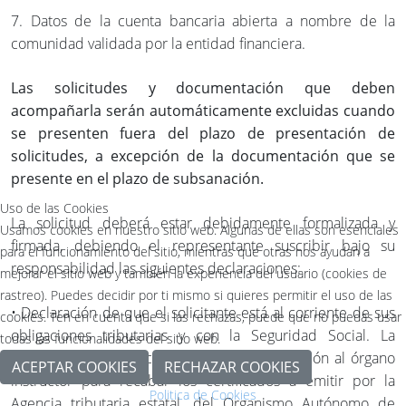
7. Datos de la cuenta bancaria abierta a nombre de la
comunidad validada por la entidad financiera.
Las solicitudes y documentación que deben
acompañarla serán automáticamente excluidas cuando
se presenten fuera del plazo de presentación de
solicitudes, a excepción de la documentación que se
presente en el plazo de subsanación.
Uso de las Cookies
La solicitud deberá estar debidamente formalizada y
Usamos cookies en nuestro sitio web. Algunas de ellas son esenciales
firmada, debiendo el representante suscribir bajo su
para el funcionamiento del sitio, mientras que otras nos ayudan a
responsabilidad las siguientes declaraciones:
mejorar el sitio web y también la experiencia del usuario (cookies de
rastreo). Puedes decidir por ti mismo si quieres permitir el uso de las
• Declaración de que el solicitante está al corriente de sus
cookies. Ten en cuenta que si las rechazas, puede que no puedas usar
obligaciones tributarias y con la Seguridad Social. La
todas las funcionalidades del sitio web.
presentación de solicitud incluirá la autorización al órgano
ACEPTAR COOKIES
RECHAZAR COOKIES
instructor para recabar los certificados a emitir por la
Politica de Cookies
Agencia tributaria estatal, del Organismo Autónomo de